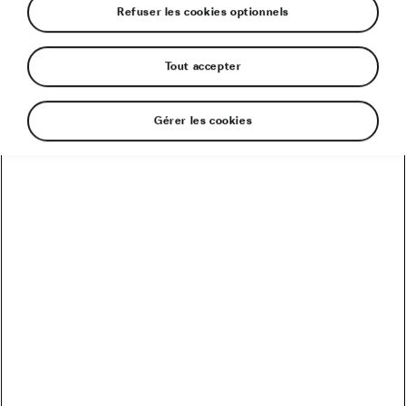
Bourgoin-Jallieu
Refuser les cookies optionnels
Tout accepter
Gérer les cookies
FERMÉ
SKODA BYMYCAR Bourgoin
à Bourgoin-Jallieu
Z.activité La Maladiere Rue Léon Serpollet,
38300
Bourgoin-Jallieu
Contacter la concession