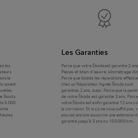
Les Garanties
ez les
Parce que votre Škodaest garantie 2 an
ateurs
Pièces et Main d’œuvre, kilométrage illi
ans la
Parce que toutes les réparations effectu
ls soient
chez un Réparateur Agréé Škoda sont
uvelles
garanties 2 ans, aussi. Parce que la peint
e Škoda.
de votre Škoda est garantie 3 ans. Parc
de 5.000
votre Škoda est enfin garantie 12 ans c
aime
la corrosion. Et si ça ne vous suffit pas, 
 heures
pouvez encore souscrire une extension 
garantie jusqu’à 5 ans ou 150.000 km…