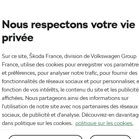
ES SAS à Angers
Nous respectons votre vie
privée
Sur ce site, Škoda France, division de Volkswagen Group
France, utilise des cookies pour enregistrer vos paramètre
et préférences, pour analyser notre trafic, pour fournir des
fonctionnalités de réseaux sociaux et pour personnaliser, 
BILES SAS à Angers
fonction de vos intérêts, le contenu du site et les publicité
affichées. Nous partageons ainsi des informations sur
BATIMENT B,
49000 Angers
l'utilisation de notre site avec nos partenaires des réseaux
sociaux, de publicité et d'analyse. Découvrez-en davantag
dans politique sur les cookies.
politique sur les cookies.
nte :
Jeudi
08h00 - 12h00 et 14h00 - 19h00