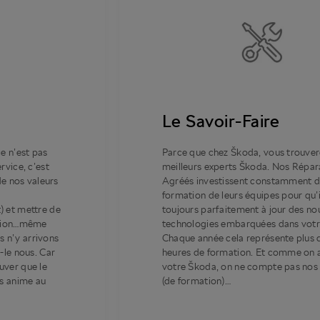
Le Savoir-Faire
e n’est pas
Parce que chez Škoda, vous trouver
rvice, c’est
meilleurs experts Škoda. Nos Répar
de nos valeurs
Agréés investissent constamment d
formation de leurs équipes pour qu’i
) et mettre de
toujours parfaitement à jour des no
ation…même
technologies embarquées dans votr
us n’y arrivons
Chaque année cela représente plus 
-le nous. Car
heures de formation. Et comme on 
uver que le
votre Škoda, on ne compte pas nos
us anime au
(de formation)…