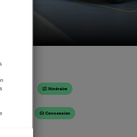
s
en
s
Itinéraire
e
Concession